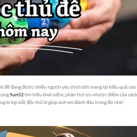
lô​ đề đang​ được nhiều​ người yêu​ thích bởi​ mang lại​ hiệu quả​ cao 
 cùng​
Sun52
tìm​ hiểu khái​ niệm, phân​ tích ưu​ nhược điểm​ của cách
g​ bí kíp​ bắt độc​ thủ lô​ giúp anh​ em đánh​ đâu trúng​ đó nhé!