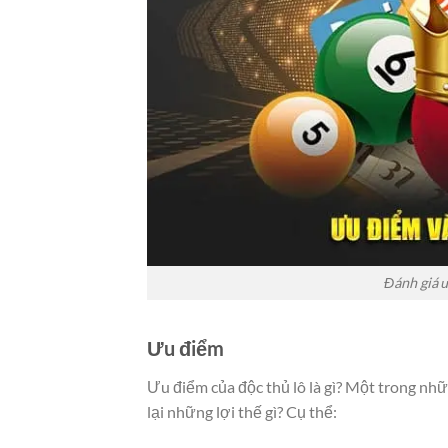
Đánh giá ư
Ưu điểm
Ưu điểm của độc thủ lô là gì? Một trong nhữ
lại những lợi thế gì? Cụ thể: