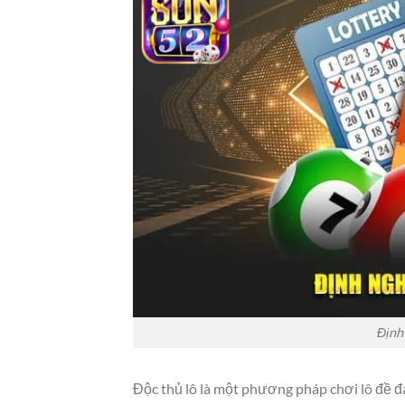
Định 
Độc thủ lô là một phương pháp chơi lô đề đ