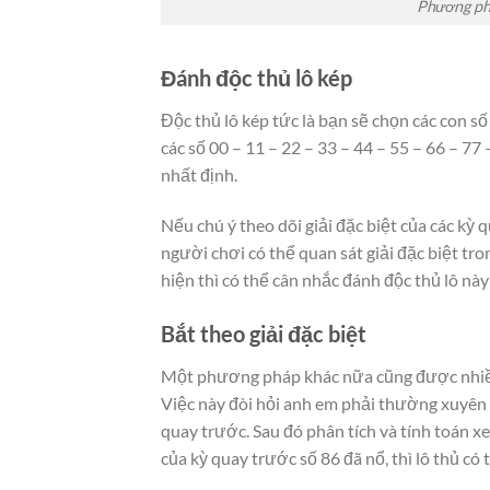
Phương phá
Đánh độc thủ lô kép
Độc thủ lô kép tức là bạn sẽ chọn các con s
các số 00 – 11 – 22 – 33 – 44 – 55 – 66 – 77
nhất định.
Nếu chú ý theo dõi giải đặc biệt của các kỳ
người chơi có thể quan sát giải đặc biệt tro
hiện thì có thể cân nhắc đánh độc thủ lô này
Bắt theo giải đặc biệt
Một phương pháp khác nữa cũng được nhiề
Việc này đòi hỏi anh em phải thường xuyên t
quay trước. Sau đó phân tích và tính toán x
của kỳ quay trước số 86 đã nổ, thì lô thủ c