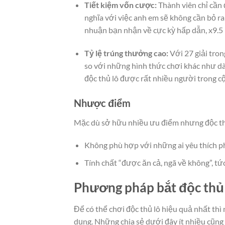
Tiết kiệm vốn cược:
Thành viên chỉ cần
nghĩa với việc anh em sẽ không cần bỏ r
nhuận bạn nhận về cực kỳ hấp dẫn, x9.5
Tỷ lệ trúng thưởng cao:
Với 27 giải tro
so với những hình thức chơi khác như dàn
độc thủ lô được rất nhiều người trong c
Nhược điểm
Mặc dù sở hữu nhiều ưu điểm nhưng độc thủ 
Không phù hợp với những ai yêu thích ph
Tính chất “được ăn cả, ngã về không”, tứ
Phương pháp bắt độc thủ 
Để có thể chơi độc thủ lô hiệu quả nhất t
dụng. Những chia sẻ dưới đây ít nhiều cũng