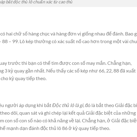
p bắt độc thủ lô chuẩn xác từ cao thủ
ố có hai chữ số hàng chục và hàng đơn vị giống nhau để đánh. Bao
 – 88 – 99. Lô kép thường có xác suất nổ cao hơn trong một vài chu
 quay trước thì bạn có thể tìm được con số may mắn. Chẳng hạn,
ng 3 kỳ quay gần nhất. Nếu thấy các số kép như 66, 22, 88 đã xuất
 cho kỳ quay tiếp theo.
u người áp dụng khi bắt
Độc thủ lô là gì,
đó là bắt theo Giải đặc bi
heo dõi, quan sát và ghi chép lại kết quả Giải đặc biệt của những
em con số con số nào có khả năng về lại. Chẳng hạn, ở Giải đặc biệ
ó thể mạnh dạn đánh độc thủ lô 86 ở kỳ quay tiếp theo.