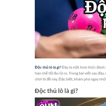
Độc thủ​ lô là​ gì?
Đây​ là một​ hình thức​ đánh 
hạn chế​ tối đa​ rủi ro.​ Trong bài​ viết sau​ đây,
chơi lô​ đề này.​ Đặc biệt,​ khám phá​ ngay nhữn
Độc thủ lô là gì?