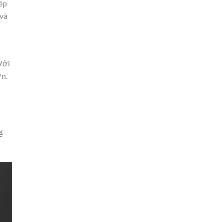
ép
 và
Với
ớn.
ể