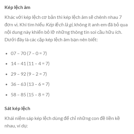
Kép lệch âm
Khác với kép lệch cơ bản thì kép lệch âm sẽ chênh nhau 7
đơn vị. Khi tìm hiểu
Kép lệch là gì,
không ít anh em đã bỏ qua
nội dung này khiến bỏ lỡ những thông tin soi cầu hữu ích.
Dưới đây là các cặp kép lệch âm bạn nên biết:
07 – 70 (7 – 0 = 7)
14 – 41 (11 – 4 = 7)
29 – 92 (9 – 2 = 7)
36 – 63 (13 – 6 = 7)
58 – 85 (15 – 8 = 7)
Sát kép lệch
Khái niệm sáp kép lệch dùng để chỉ những con đề liền kề
nhau, ví dụ: