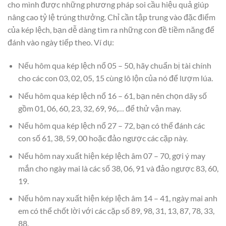
cho mình được những phương pháp soi cầu hiệu quả giúp
nâng cao tỷ lệ trúng thưởng. Chỉ cần tập trung vào đặc điểm
của kép lệch, bạn dễ dàng tìm ra những con đề tiềm năng để
đánh vào ngày tiếp theo. Ví dụ:
Nếu hôm qua kép lệch nổ 05 – 50, hãy chuẩn bị tài chính
cho các con 03, 02, 05, 15 cùng lô lộn của nó để lượm lúa.
Nếu hôm qua kép lệch nổ 16 – 61, bạn nên chọn dãy số
gồm 01, 06, 60, 23, 32, 69, 96,… để thử vận may.
Nếu hôm qua kép lệch nổ 27 – 72, bạn có thể đánh các
con số 61, 38, 59, 00 hoặc đảo ngược các cặp này.
Nếu hôm nay xuất hiện kép lệch âm 07 – 70, gợi ý may
mắn cho ngày mai là các số 38, 06, 91 và đảo ngược 83, 60,
19.
Nếu hôm nay xuất hiện kép lệch âm 14 – 41, ngày mai anh
em có thể chốt lời với các cặp số 89, 98, 31, 13, 87, 78, 33,
88.