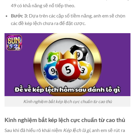
49 có khả năng sẽ nổ tiếp theo.
Bước 3:
Dựa trên các cặp số tiềm năng, anh em sẽ chọn
các đề kép lệch chưa ra để đặt cược.
Kinh nghiệm bắt kép lệch cực chuẩn từ cao thủ
Kinh nghiệm bắt kép lệch cực chuẩn từ cao thủ
Sau khi đã hiểu rõ khái niệm
Kép lệch là gì,
anh em sẽ rút ra