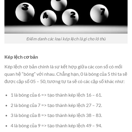
Điểm danh các loại kép lệch là gì cho lô thủ
Kép lệch cơ bản
Kép lệch cơ bản chính là sự kết hợp giữa các con số có mối
quan hệ “bóng” với nhau. Chẳng hạn, 0 là bóng của 5 thì ta sẽ
được cặp số 05 – 50, tương tự ta sẽ có các cặp số khác như:
1 là bóng của 6 => tạo thành kép lệch 16 – 61.
2 là bóng của 7 => tạo thành kép lệch 27 – 72.
3 là bóng của 8 => tạo thành kép lệch 38 – 83.
4 là bóng của 9 => tạo thành kép lệch 49 – 94.